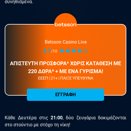
συνηθισμένα.
Betsson Casino Live
8.7
/10
ΑΠΙΣΤΕΥΤΗ ΠΡΟΣΦΟΡΑ* ΧΩΡΙΣ ΚΑΤΑΘΕΣΗ ΜΕ
220 ΔΩΡΑ* + ΜΕ ΕΝΑ ΓΥΡΙΣΜΑ!
ΕΕΕΠ | 21+ | ΠΑΙΞΕ ΥΠΕΥΘΥΝΑ
ΕΓΓΡΑΦΗ
Κάθε Δευτέρα στις
21:00
, δύο ζευγάρια δοκιμάζονται
στο στούντιο με στόχο τη νίκη!