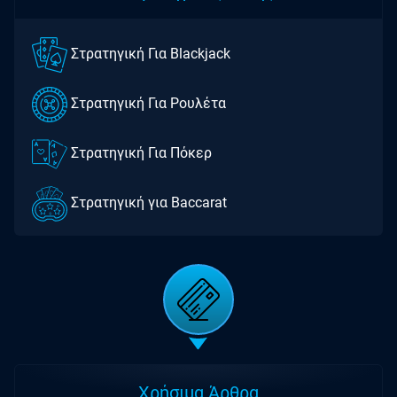
Στρατηγική Για Blackjack
Στρατηγική Για Ρουλέτα
Στρατηγική Για Πόκερ
Στρατηγική για Baccarat
Χρήσιμα Άρθρα