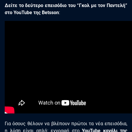
Δείτε το δεύτερο επεισόδιο του “Γκολ με τον Παντελή”
στο YouTube της Betsson
:
Για όσους θέλουν να βλέπουν πρώτοι τα νέα επεισόδια,
η λύση είναι απλή: εγγραφή στο
YouTube κανάλι της