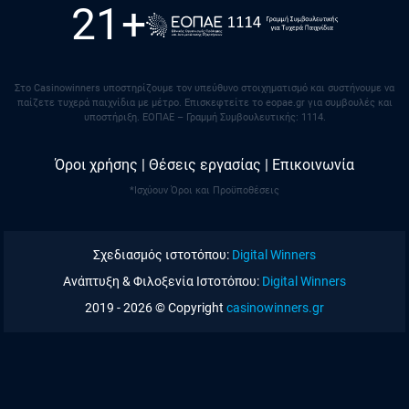
21+
Στο Casinowinners υποστηρίζουμε τον υπεύθυνο στοιχηματισμό και συστήνουμε να
παίζετε τυχερά παιχνίδια με μέτρο. Eπισκεφτείτε το eopae.gr για συμβουλές και
υποστήριξη. ΕΟΠΑΕ – Γραμμή Συμβουλευτικής: 1114.
Όροι χρήσης
|
Θέσεις εργασίας
|
Επικοινωνία
*Ισχύουν Όροι και Προϋποθέσεις
Σχεδιασμός ιστοτόπου:
Digital Winners
Ανάπτυξη & Φιλοξενία Ιστοτόπου:
Digital Winners
2019 - 2026 © Copyright
casinowinners.gr