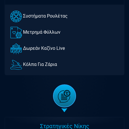
Συστήματα Ρουλέτας
Μετρημά Φύλλων
Δωρεάν Καζίνο Live
Kόλπα Για Ζάρια
Στρατηγικές Νίκης