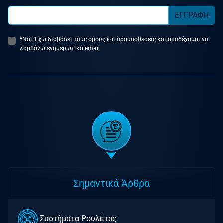
ΕΓΓΡΑΦΗ
*Ναι, Έχω διαβάσει τούς όρους και προυποθέσεις και αποδέχομαι να
λαμβάνω ενημερωτικά email
Σημαντικά Άρθρα
Συστήματα Ρουλέτας