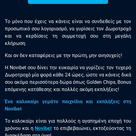
Το μόνο που έχεις να κάνεις είναι να συνδεθείς με τον
προσωπικό σου λογαριασμό, να γυρίσεις τον Δωροτροχό
και να κερδίσεις τη συμμετοχή σου στη μεγάλη
κλήρωση.
Και αν δεν καταφέρεις με την πρώτη, μην ανησυχείς!
Η Novibet σου δίνει την ευκαιρία να γυρίζεις τον τυχερό
Δωροτροχό μία φορά κάθε 24 ώρες, ώστε να κάνεις δικά
σου ακόμα περισσότερα δώρα όπως Golden Chips, Bonus
επόμενης κατάθεσης και πολλές ακόμη εκπλήξεις!
Ένα καλοκαίρι γεμάτο παιχνίδια και εκπλήξεις στη
Novibet
Το καλοκαίρι είναι για πολλούς η αγαπημένη εποχή του
χρόνου και η
Novibet
το επιβεβαιώνει, εκτοξεύοντας τη
διασκέδαση στα ύψη!