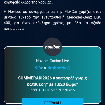
κορυφαίο δώρο της χρονιάς.
Η Novibet σε συνεργασία με την FlexCar χαρίζει στον
μεγάλο τυχερό την εντυπωσιακή Mercedes-Benz EQC
400, για έναν ολόκληρο χρόνο, με όλα τα έξοδα
πληρωμένα!
Novibet Casino Live
9.0
/10
SUMMERAKI2026 προσφορά* χωρίς
κατάθεση* με 1.020 δώρα*
ΕΕΕΠ | 21+ | ΠΑΙΞΕ ΥΠΕΥΘΥΝΑ
ΕΓΓΡΑΦΗ