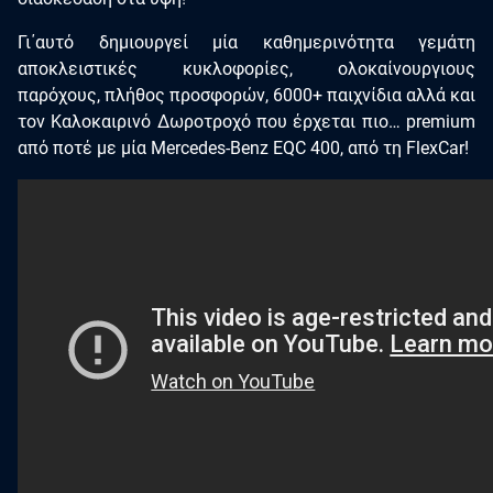
Γι΄αυτό δημιουργεί μία καθημερινότητα γεμάτη
αποκλειστικές κυκλοφορίες, ολοκαίνουργιους
παρόχους, πλήθος προσφορών, 6000+ παιχνίδια αλλά και
τον Καλοκαιρινό Δωροτροχό που έρχεται πιο… premium
από ποτέ με μία Mercedes-Benz EQC 400, από τη FlexCar!