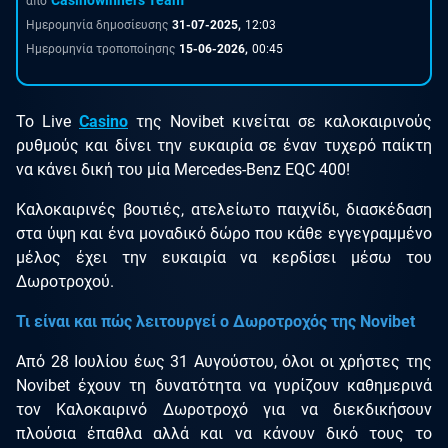
Casinowinners Team
από
Ημερομηνία δημοσίευσης
31-07-2025,
12:03
Ημερομηνία τροποποίησης
15-06-2026,
00:45
To Live
Casino
της Novibet κινείται σε καλοκαιρινούς
ρυθμούς και δίνει την ευκαιρία σε έναν τυχερό παίκτη
να κάνει δική του μία Mercedes-Benz EQC 400!
Καλοκαιρινές βουτιές, ατελείωτο παιχνίδι, διασκέδαση
στα ύψη και ένα μοναδικό δώρο που κάθε εγγεγραμμένο
μέλος έχει την ευκαιρία να κερδίσει μέσω του
Δωροτροχού.
Τι είναι και πώς λειτουργεί ο Δωροτροχός της Novibet
Από 28 Ιουλίου έως 31 Αυγούστου, όλοι οι χρήστες της
Novibet έχουν τη δυνατότητα να γυρίζουν καθημερινά
τον Καλοκαιρινό Δωροτροχό για να διεκδικήσουν
πλούσια έπαθλα αλλά και να κάνουν δικό τους το