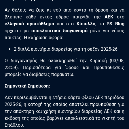
Αν θέλεις να ζεις κι εσύ από κοντά τη δράση και να
βλέπεις κάθε εντός έδρας παιχνίδι της
ΑΕΚ
στο
ελληνικό πρωτάθλημα
και στο
Κύπελλο
, το
PS Blog
έρχεται με
αποκλειστικό διαγωνισμό
μόνο για νέους
παίκτες. Η κλήρωση αφορά:
2 διπλά εισιτήρια διαρκείας για τη σεζόν 2025-26
Ο διαγωνισμός θα ολοκληρωθεί την Κυριακή (03/08,
23:59). Περισσότερα για Όρους και Προϋποθέσεις
μπορείς να διαβάσεις παρακάτω.
Σημαντική Σημείωση:
Δεν περιλαμβάνεται η ετήσια κάρτα φίλου ΑΕΚ περιόδου
2025-26, η κατοχή της οποίας αποτελεί προϋπόθεση για
την απόκτηση και χρήση εισιτηρίου διαρκείας ΑΕΚ και η
έκδοση της οποίας βαρύνει αποκλειστικά το νικητή του
Επάθλου.