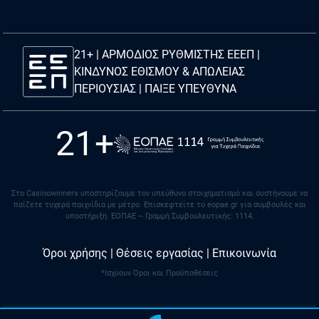
21+ | ΑΡΜΟΔΙΟΣ ΡΥΘΜΙΣΤΗΣ ΕΕΕΠ |
ΚΙΝΔΥΝΟΣ ΕΘΙΣΜΟΥ & ΑΠΩΛΕΙΑΣ
ΠΕΡΙΟΥΣΙΑΣ |
ΠΑΙΞΕ ΥΠΕΥΘΥΝΑ
21+
Στο Casinowinners υποστηρίζουμε τον υπεύθυνο στοιχηματισμό και συστήνουμε να
παίζετε τυχερά παιχνίδια με μέτρο. Eπισκεφτείτε το eopae.gr για συμβουλές και
υποστήριξη. ΕΟΠΑΕ – Γραμμή Συμβουλευτικής: 1114.
Όροι χρήσης
|
Θέσεις εργασίας
|
Επικοινωνία
*Ισχύουν Όροι και Προϋποθέσεις