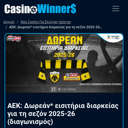
Αρχική
Νέα Casino Για Έλληνες παίκτες
ΑΕΚ: Δωρεάν* εισιτήρια διαρκείας για τη σεζόν 2025-26 (διαγωνισμός)
ΑΕΚ: Δωρεάν* εισιτήρια διαρκείας
για τη σεζόν 2025-26
(διαγωνισμός)