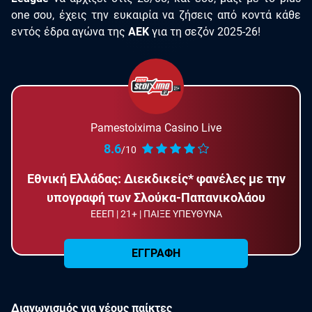
one σου, έχεις την ευκαιρία να ζήσεις από κοντά κάθε
εντός έδρα αγώνα της
ΑΕΚ
για τη σεζόν 2025-26!
Pamestoixima Casino Live
8.6
/10
Εθνική Ελλάδας: Διεκδικείς* φανέλες με την
υπογραφή των Σλούκα-Παπανικολάου
ΕΕΕΠ | 21+ | ΠΑΙΞΕ ΥΠΕΥΘΥΝΑ
EΓΓΡΑΦΗ
Διαγωνισμός για νέους παίκτες