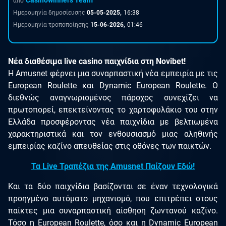
Casinowinners Team
από
Ημερομηνία δημοσίευσης
05-05-2025,
16:38
Ημερομηνία τροποποίησης
15-06-2026,
01:46
Νέα διαθέσιμα live casino παιχνίδια στη Novibet!
H Amusnet φέρνει μια συναρπαστική νέα εμπειρία με τις
European Roulette και Dynamic European Roulette. Ο
διεθνώς αναγνωρισμένος πάροχος συνεχίζει να
πρωτοπορεί, επεκτείνοντας το χαρτοφυλάκιο του στην
Ελλάδα προσφέροντας νέα παιχνίδια με βελτιωμένα
χαρακτηριστικά και τον ενθουσιασμό μιας αληθινής
εμπειρίας καζίνο απευθείας στις οθόνες των παικτών.
Τα Live Τραπέζια της Amusnet Παίζουν Εδώ!
Και τα δύο παιχνίδια βασίζονται σε έναν τεχνολογικά
προηγμένο αυτόματο μηχανισμό, που επιτρέπει στους
παίκτες μια συναρπαστική αίσθηση ζωντανού καζίνο.
Τόσο η European Roulette, όσο και η Dynamic European