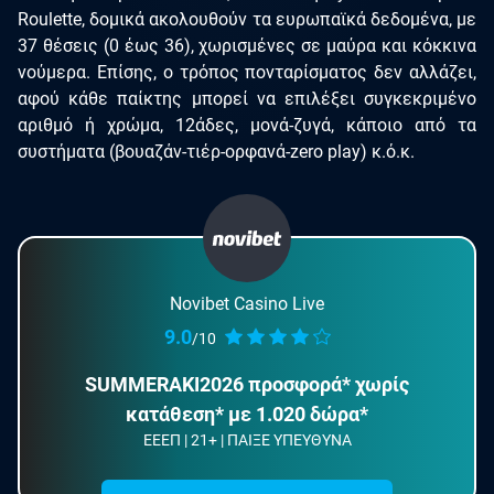
Roulette, δομικά ακολουθούν τα ευρωπαϊκά δεδομένα, με
37 θέσεις (0 έως 36), χωρισμένες σε μαύρα και κόκκινα
νούμερα. Επίσης, ο τρόπος πονταρίσματος δεν αλλάζει,
αφού κάθε παίκτης μπορεί να επιλέξει συγκεκριμένο
αριθμό ή χρώμα, 12άδες, μονά-ζυγά, κάποιο από τα
συστήματα (βουαζάν-τιέρ-ορφανά-zero play) κ.ό.κ.
Novibet Casino Live
9.0
/10
SUMMERAKI2026 προσφορά* χωρίς
κατάθεση* με 1.020 δώρα*
ΕΕΕΠ | 21+ | ΠΑΙΞΕ ΥΠΕΥΘΥΝΑ