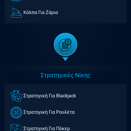
Kόλπα Για Ζάρια
Στρατηγικές Νίκης
Στρατηγική Για Blackjack
Στρατηγική Για Ρουλέτα
Στρατηγική Για Πόκερ