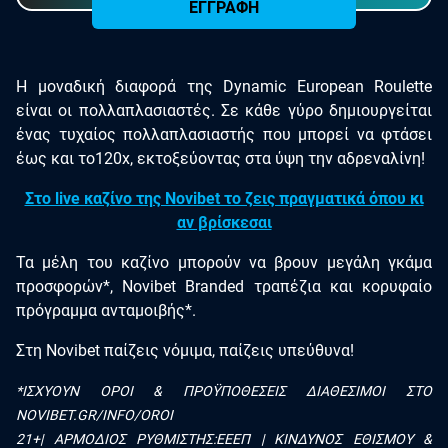
ΕΓΓΡΑΦΗ
Η μοναδική διαφορά της Dynamic European Roulette
είναι οι πολλαπλασιαστές. Σε κάθε γύρο δημιουργείται
ένας τυχαίος πολλαπλασιαστής που μπορεί να φτάσει
έως και το120x, εκτοξεύοντας στα ύψη την αδρεναλίνη!
Στο live καζίνο της Novibet το ζεις πραγματικά όπου κι
αν βρίσκεσαι
Τα μέλη του καζίνο μπορούν να βρουν μεγάλη γκάμα
προσφορών*, Novibet Branded τραπέζια και κορυφαίο
πρόγραμμα ανταμοιβής*.
Στη Novibet παίζεις νόμιμα, παίζεις υπεύθυνα!
*ΙΣΧΥΟΥΝ ΟΡΟΙ & ΠΡΟΫΠΟΘΕΣΕΙΣ ΔΙΑΘΕΣΙΜΟΙ ΣΤΟ
NOVIBET.GR/INFO/OROI
21+| ΑΡΜΟΔΙΟΣ ΡΥΘΜΙΣΤΗΣ:ΕΕΕΠ | ΚΙΝΔΥΝΟΣ ΕΘΙΣΜΟΥ &