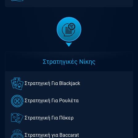
Στρατηγικές Νίκης
Στρατηγική Για Blackjack
Στρατηγική Για Ρουλέτα
Στρατηγική Για Πόκερ
Στρατηγική για Baccarat