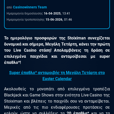
Casinowinners Team
από
Ημερομηνία δημοσίευσης
16-04-2025,
13:41
Ημερομηνία τροποποίησης
15-06-2026,
01:46
Το ημερολόγιο προσφορών της Stoiximan συνεχίζεται
δυναμικά και σήμερα, Μεγάλη Τετάρτη, κάνει την πρώτη
του Live Casino στάση! Απολαμβάνεις τη δράση σε
επιλεγμένα παιχνίδια και ανταμοίβεσαι με super
έπαθλο*!
Super έπαθλο* ανταμοιβής τη Μεγάλη Τετάρτη στο
Easter Calendar
Ακολουθείς το μονοπάτι από επιλεγμένα τραπέζια
Blackjack και Game Shows στην ενότητα Live Casino της
Stoiximan και βλέπεις το παιχνίδι σου να ανταμείβεται.
Μερικές από τις πιο ενδιαφέρουσες προτάσεις σε
καλούν, ώστε να συλλέξεις τα
20 έπαθλα*
και να τα