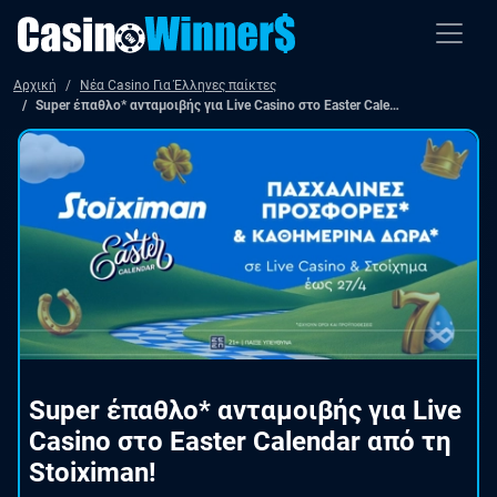
Αρχική
Νέα Casino Για Έλληνες παίκτες
Super έπαθλο* ανταμοιβής για Live Casino στο Easter Calendar από τη Stoiximan!
Super έπαθλο* ανταμοιβής για Live
Casino στο Easter Calendar από τη
Stoiximan!