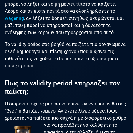
μπορεί να λήξει και να μη μείνει τίποτα να παίξετε.
Ακόμα και αν είστε κοντά στο να ολοκληρώσετε το
wagering
, αν λήξει το bonus*, συνήθως ακυρώνεται και
μαζί του μπορεί να επηρεαστεί και η δυνατότητα
ανάληψης των κερδών που προέρχονται από αυτό.
Το validity period σας βοηθά να παίζετε πιο οργανωμένα,
αλλά δημιουργεί και πίεση χρόνου που αυξάνει τις
πιθανότητες να χαθεί το bonus πριν το αξιοποιήσετε
όπως πρέπει.
Πως το validity period επηρεάζει τον
παίκτη;
Η διάρκεια ισχύος μπορεί να κρίνει αν ένα bonus θα σας
“βγει” ή θα πάει χαμένο. Αν έχετε λίγες μέρες, ίσως
χρειαστεί να παίξετε πιο συχνά ή με διαφορετικό ρυθμό
για να
προλάβετε να καλύψετε το
wagering. Αυτό αλλάζει άμεσα το