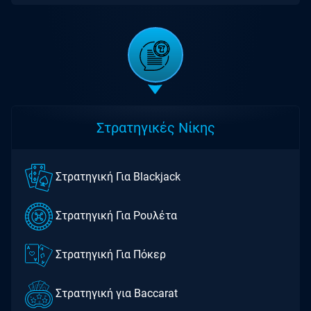
Στρατηγικές Νίκης
Στρατηγική Για Blackjack
Στρατηγική Για Ρουλέτα
Στρατηγική Για Πόκερ
Στρατηγική για Baccarat