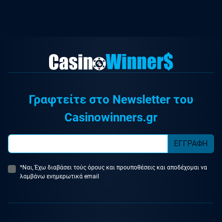
Γραφτείτε στο Newsletter του
Casinowinners.gr
ΕΓΓΡΑΦΗ
*Ναι, Έχω διαβάσει τούς όρους και προυποθέσεις και αποδέχομαι να
λαμβάνω ενημερωτικά email