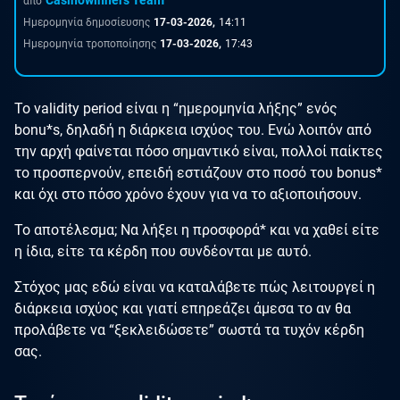
Casinowinners Team
από
Ημερομηνία δημοσίευσης
17-03-2026,
14:11
Ημερομηνία τροποποίησης
17-03-2026,
17:43
Το validity period είναι η “ημερομηνία λήξης” ενός
bonu*s, δηλαδή η διάρκεια ισχύος του. Ενώ λοιπόν από
την αρχή φαίνεται πόσο σημαντικό είναι, πολλοί παίκτες
το προσπερνούν, επειδή εστιάζουν στο ποσό του bonus*
και όχι στο πόσο χρόνο έχουν για να το αξιοποιήσουν.
Το αποτέλεσμα; Να λήξει η προσφορά* και να χαθεί είτε
η ίδια, είτε τα κέρδη που συνδέονται με αυτό.
Στόχος μας εδώ είναι να καταλάβετε πώς λειτουργεί η
διάρκεια ισχύος και γιατί επηρεάζει άμεσα το αν θα
προλάβετε να “ξεκλειδώσετε” σωστά τα τυχόν κέρδη
σας.