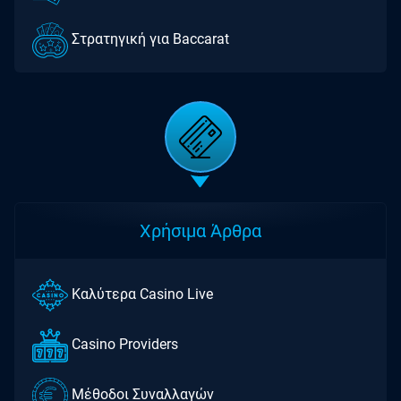
Στρατηγική για Baccarat
Χρήσιμα Άρθρα
Καλύτερα Casino Live
Casino Providers
Μέθοδοι Συναλλαγών