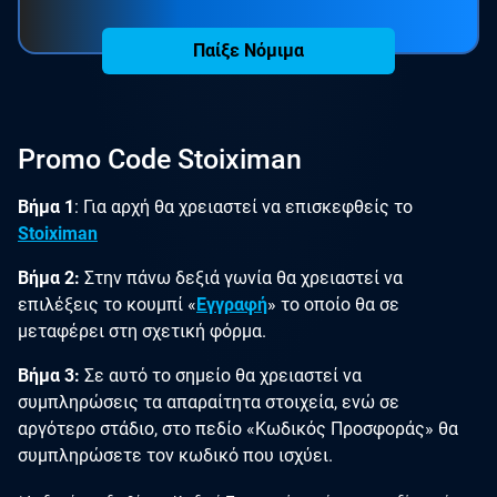
Παίξε Νόμιμα
Promo Code Stoiximan
Βήμα 1
: Για αρχή θα χρειαστεί να επισκεφθείς το
Stoiximan
Βήμα 2:
Στην πάνω δεξιά γωνία θα χρειαστεί να
επιλέξεις το κουμπί «
Εγγραφή
» το οποίο θα σε
μεταφέρει στη σχετική φόρμα.
Βήμα 3:
Σε αυτό το σημείο θα χρειαστεί να
συμπληρώσεις τα απαραίτητα στοιχεία, ενώ σε
αργότερο στάδιο, στο πεδίο «Κωδικός Προσφοράς» θα
συμπληρώσετε τον κωδικό που ισχύει.