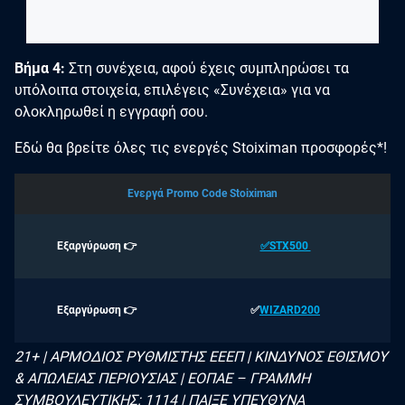
Βήμα 4:
Στη συνέχεια, αφού έχεις συμπληρώσει τα
υπόλοιπα στοιχεία, επιλέγεις «Συνέχεια» για να
ολοκληρωθεί η εγγραφή σου.
Εδώ θα βρείτε όλες τις ενεργές Stoiximan προσφορές*!
Ενεργά Promo Code Stoiximan
Εξαργύρωση 👉
✅STX500
Εξαργύρωση 👉
✅
WIZARD200
21+ | ΑΡΜΟΔΙΟΣ ΡΥΘΜΙΣΤΗΣ ΕΕΕΠ | ΚΙΝΔΥΝΟΣ ΕΘΙΣΜΟΥ
& ΑΠΩΛΕΙΑΣ ΠΕΡΙΟΥΣΙΑΣ | ΕΟΠΑΕ – ΓΡΑΜΜΗ
ΣΥΜΒΟΥΛΕΥΤΙΚΗΣ: 1114 | ΠΑΙΞΕ ΥΠΕΥΘΥΝΑ