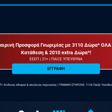
αιρινή Προσφορά Γνωριμίας με 3110 Δώρα* ΟΛΑ
Κατάθεση & 2010 extra Δώρα*!
ΕΕΕΠ | 21+ | ΠΑΙΞΕ ΥΠΕΥΘΥΝΑ
EΓΓΡΑΦΗ
Π | Κίνδυνος εθισμού & απώλειας περιουσίας | ΓΡΑΜΜΗ ΣΤΗΡΙΞΗΣ: 1114| Παίξε Υπεύθυνα