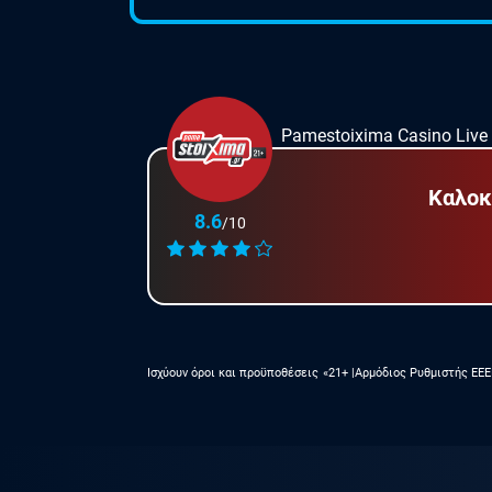
Pamestoixima Casino Live
Καλοκ
8.6
/10
Ισχύουν όροι και προϋποθέσεις
«21+ |Αρμόδιος Ρυθμιστής ΕΕΕ