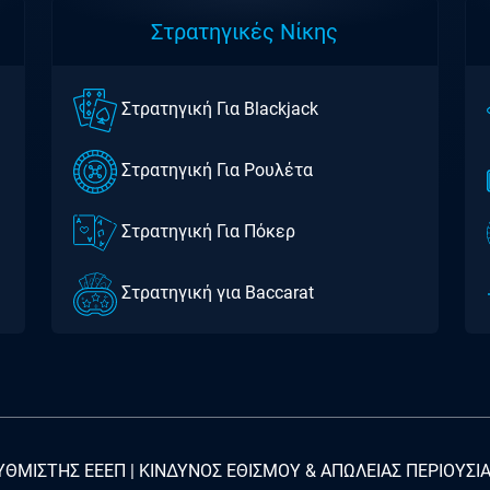
Στρατηγικές Νίκης
Στρατηγική Για Blackjack
Στρατηγική Για Ρουλέτα
Στρατηγική Για Πόκερ
Στρατηγική για Baccarat
ΥΘΜΙΣΤΗΣ ΕΕΕΠ | ΚΙΝΔΥΝΟΣ ΕΘΙΣΜΟΥ & ΑΠΩΛΕΙΑΣ ΠΕΡΙΟΥΣΙΑ