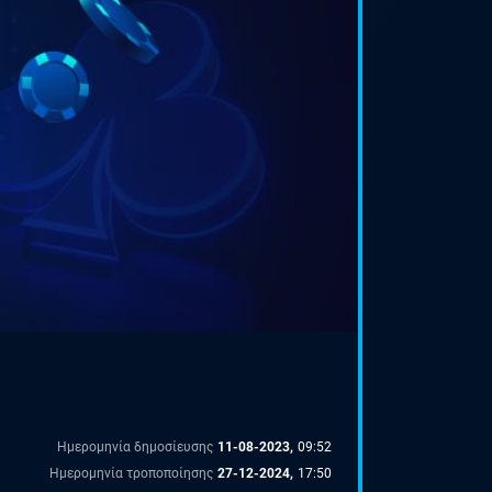
Ημερομηνία δημοσίευσης
11-08-2023,
09:52
Ημερομηνία τροποποίησης
27-12-2024,
17:50