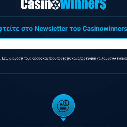
τείτε στο Newsletter του Casinowinners
ι, Έχω διαβάσει τούς όρους και προυποθέσεις και αποδέχομαι να λαμβάνω ενημε