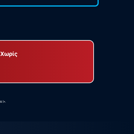
 Χωρίς
 |».