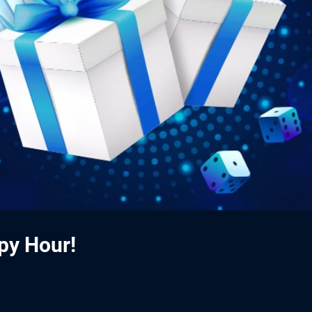
py Hour!