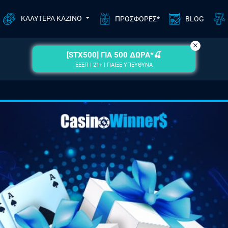
ΚΑΛΥΤΕΡΑ ΚΑΖΙΝO
ΠΡΟΣΦΟΡΕΣ*
BLOG
[STX500] ΓΙΑ 500 ΔΩΡΑ*🍒
ΕΕΕΠ | 21+ | ΠΑΙΞΕ ΥΠΕΥΘΥΝΑ