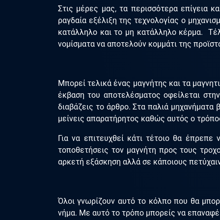
Στις μέρες μας, τα περισσότερα επίγεια κ
ραγδαία εξέλιξη της τεχνολογίας ο μηχανισ
κατάλληλο και το μη κατάλληλο κέρμα. Τέ
νομίσματα να αποτελούν κομμάτι της προϊστ
Μπορεί τελικά ένας μαγνήτης και τα μαγνητι
έκβαση του αποτελέσματος οφείλεται στην 
διαβάζεις το άρθρο. Στα παλιά μηχανήματα
μείνεις απαρατήρητος καθώς αυτός ο τρόπος
Για να επιτευχθεί κάτι τέτοιο θα έπρεπε
τοποθετήσεις τον μαγνήτη προς τους τροχο
αρκετή εξάσκηση αλλά σε κάποιους πετύχαιν
Όλοι γνωρίζουν αυτό το κόλπο που θα μπορ
νήμα. Με αυτό το τρόπο μπορείς να επαναφέ