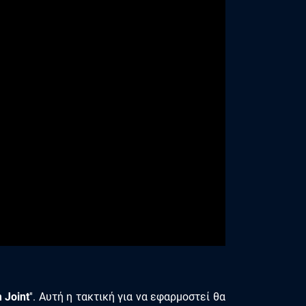
 Joint
''. Αυτή η τακτική για να εφαρμοστεί θα