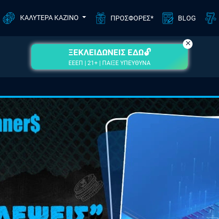
ΚΑΛΥΤΕΡΑ ΚΑΖΙΝO
ΠΡΟΣΦΟΡΕΣ*
BLOG
ΞΕΚΛΕΙΔΩΝΕΙΣ ΕΔΩ🔓
ΕΕΕΠ | 21+ | ΠΑΙΞΕ ΥΠΕΥΘΥΝΑ