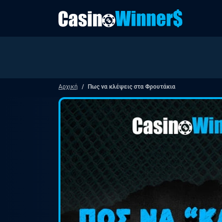
Αρχική
Πως να κλέψεις στα Φρουτάκια