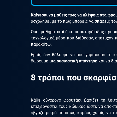
Καίγεσαι να μάθεις πως να κλέψεις στα φρου
ασχοληθεί με το πως μπορείς να σπάσεις το
Όσοι μαθηματικοί ή κομπιουτεράκιδες προσπ
τεχνολογικά μέσα που διέθεσαν, απέτυχαν 
παρακάτω.
Εμείς δεν θέλουμε να σου γεμίσουμε το κ
δώσουμε
μια ουσιαστική απάντηση
και να δι
8 τρόποι που σκαρφίσ
Κάθε σύγχρονο φρουτάκι βασίζει τη λειτ
επεξεργαστεί τους κώδικες ώστε να αποκτή
έβγαζε μικρά ποσά ως κέρδος χωρίς να τον