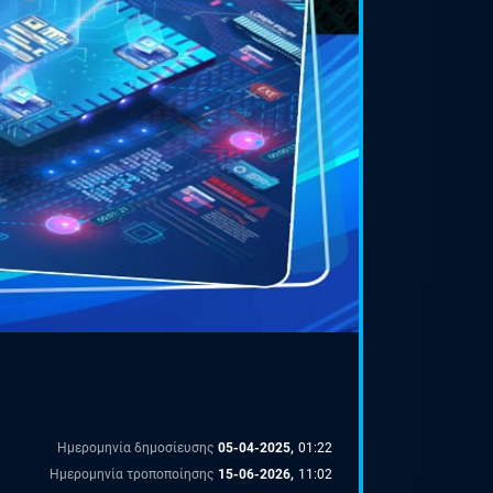
Ημερομηνία δημοσίευσης
05-04-2025,
01:22
Ημερομηνία τροποποίησης
15-06-2026,
11:02