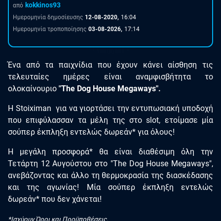
kokkinos93
από
Ημερομηνία δημοσίευσης
12-08-2020,
16:04
Ημερομηνία τροποποίησης
03-08-2026,
17:14
Ένα από τα παιχνίδια που έχουν κάνει αίσθηση τις
τελευταίες ημέρες είναι αναμφισβήτητα το
ολοκαίνουριο
"Τhe Dog House Megaways".
Η Stoiximan για να γιορτάσει την εντυπωσιακή υποδοχή
που επιφύλασσαν τα μέλη της στο slot, ετοίμασε μία
σούπερ έκπληξη εντελώς δωρεάν* για όλους!
Η μεγάλη προσφορά* θα είναι διαθέσιμη όλη την
Τετάρτη 12 Αυγούστου στο "Τhe Dog House Megaways",
ανεβάζοντας και άλλο τη θερμοκρασία της διασκέδασης
και της αγωνίας! Μία σούπερ έκπληξη εντελώς
δωρεάν* που δεν χάνεται!
*Ισχύουν Όροι και Προϋποθέσεις.