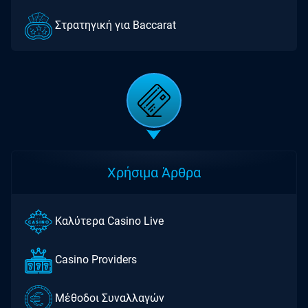
Στρατηγική για Baccarat
Χρήσιμα Άρθρα
Καλύτερα Casino Live
Casino Providers
Μέθοδοι Συναλλαγών