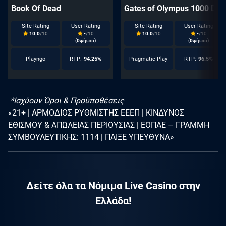
Book Of Dead
Gates of Olympus 1000 Demo
Site Rating
User Rating
Site Rating
User Rating
10.0
/10
-
/10
10.0
/10
-
/10
(
0
ψήφοι)
(
0
ψήφοι)
Playngo
RTP:
94.25%
Pragmatic Play
RTP:
96.5%
*Ισχύουν Όροι & Προϋποθέσεις
«21+ | ΑΡΜΟΔΙΟΣ ΡΥΘΜΙΣΤΗΣ ΕΕΕΠ | ΚΙΝΔΥΝΟΣ
ΕΘΙΣΜΟΥ & ΑΠΩΛΕΙΑΣ ΠΕΡΙΟΥΣΙΑΣ | ΕΟΠΑΕ – ΓΡΑΜΜΗ
ΣΥΜΒΟΥΛΕΥΤΙΚΗΣ: 1114 | ΠΑΙΞΕ ΥΠΕΥΘΥΝΑ»
Δείτε όλα τα Νόμιμα Live Casino στην
Ελλάδα!