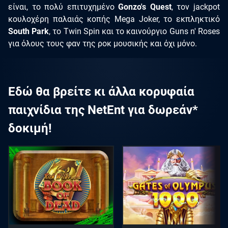
είναι, το πολύ επιτυχημένο
Gonzo's Quest
, τον jackpot
κουλοχέρη παλαιάς κοπής Mega Joker, το εκπληκτικό
South Park
, το Twin Spin και το καινούργιο Guns n' Roses
για όλους τους φαν της ροκ μουσικής και όχι μόνο.
Εδώ θα βρείτε κι άλλα κορυφαία
παιχνίδια της NetEnt για δωρεάν*
δοκιμή!