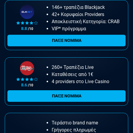
146+ τραπέζια Blackjack
42+ Κορυφαίοι Providers
Αποκλειστική Κατηγορία: CRAB
VIP* πρόγραμμα
8.8
/10
ΠΑΙΞΕ ΝΟΜΙΜΑ
260+ Τραπέζια Live
Καταθέσεις από 1€
4 providers στο Live Casino
8.6
/10
ΠΑΙΞΕ ΝΟΜΙΜΑ
Τεράστιο brand name
Γρήγορες πληρωμές