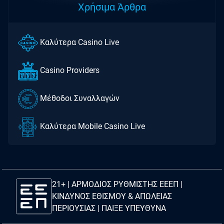
Χρήσιμα Άρθρα
Καλύτερα Casino Live
Casino Providers
Μέθοδοι Συναλλαγών
Καλύτερα Mobile Casino Live
21+ | ΑΡΜΟΔΙΟΣ ΡΥΘΜΙΣΤΗΣ ΕΕΕΠ |
ΚΙΝΔΥΝΟΣ ΕΘΙΣΜΟΥ & ΑΠΩΛΕΙΑΣ
ΠΕΡΙΟΥΣΙΑΣ |
ΠΑΙΞΕ ΥΠΕΥΘΥΝΑ