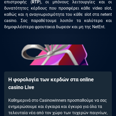
επιστροφής (
RTP
), οι μπόνους λειτουργίες και οι
δυνατότητες κέρδους που προσφέρει κάθε video slot,
καθώς και η αναγνωρισιμότητα του κάθε slot στα netent
casino. Σας παραθέτουμε λοιπόν τα καλύτερα και
δημοφιλέστερα φρουτακια δωρεαν και μη της NetEnt.
Η φορολογία των κερδών στα online
casino Live
Καθημερινά στο Casinowinners προσπαθούμε να σας
ενημερώσουμε και έγκαιρα και έγκυρα για όλα τα
τελευταία νέα από τον χώρο των τυχερών παιγνίων,