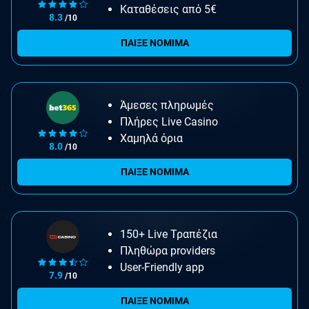
Καταθέσεις από 5€
8.3
/10
ΠΑΙΞΕ ΝΟΜΙΜΑ
Άμεσες πληρωμές
Πλήρες Live Casino
Χαμηλά όρια
8.0
/10
ΠΑΙΞΕ ΝΟΜΙΜΑ
150+ Live Τραπέζια
Πληθώρα providers
User-Friendly app
7.9
/10
ΠΑΙΞΕ ΝΟΜΙΜΑ