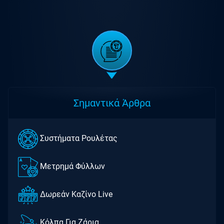
Σημαντικά Άρθρα
Συστήματα Ρουλέτας
Μετρημά Φύλλων
Δωρεάν Καζίνο Live
Kόλπα Για Ζάρια