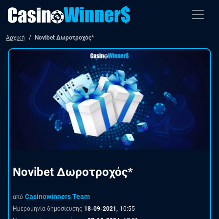
Αρχική
Novibet Δωροτροχός*
Novibet Δωροτροχός*
Casinowinners Team
από
Ημερομηνία δημοσίευσης
18-09-2021,
10:55