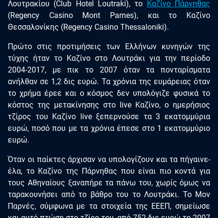
Λουτρακίου (Club Hotel Loutraki), το
Καζίνο Πάρνηθας
(Regency Casino Mont Parnes), και το Καζίνο
Θεσσαλονίκης (Regency Casino Thessaloniki).
Πρώτο στις προτιμήσεις των Ελλήνων κυνηγών της
τύχης ήταν το Καζίνο στο Λουτράκι για την περίοδο
2004-2017, με πικ το 2007 όταν τα πονταρίσματα
ανήλθαν σε 1,2 δις ευρώ. Τα χρόνια της ευμάρειας όταν
το χρήμα έρεε και ο κόσμος δεν υπολόγιζε φυσικά το
κόστος της μετακίνησης στο live Καζίνο, ο ημερήσιος
τζίρος του Καζίνο live ξεπερνούσε τα 3 εκατομμύρια
ευρώ, ποσό που με τα χρόνια έπεσε στο 1 εκατομμύριο
ευρώ.
Όταν οι παίκτες άρχισαν να υπολογίζουν και τα πήγαινε-
έλα, το Καζίνο της Πάρνηθας που είναι πιο κοντά για
τους Αθηναίους ξαναπήρε τα πάνω του, χωρίς όμως να
ταρακουνήσει από το βάθρο του το Λουτράκι. Το Μον
Παρνές, σύμφωνα με τα στοιχεία της ΕΕΕΠ, σημείωσε
και αυτό πτώση στο τζίρο του, από 752 δις ευρώ το 2007