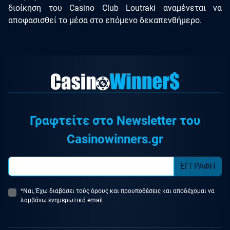
διοίκηση του Casino Club Loutraki αναμένεται να
αποφασισθεί το μέσα στο επόμενο δεκαπενθήμερο.
Γραφτείτε στο Newsletter του
Casinowinners.gr
ΕΓΓΡΑΦΗ
*Ναι, Έχω διαβάσει τούς όρους και προυποθέσεις και αποδέχομαι να
λαμβάνω ενημερωτικά email