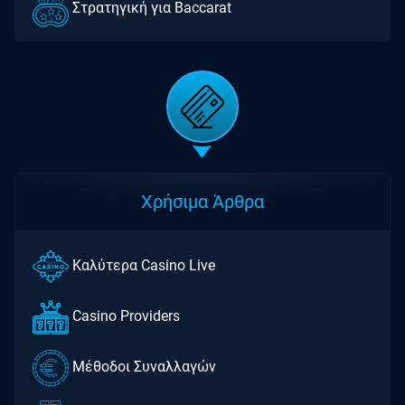
Στρατηγική για Baccarat
Χρήσιμα Άρθρα
Καλύτερα Casino Live
Casino Providers
Μέθοδοι Συναλλαγών