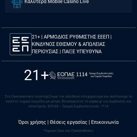
Καλύτερα Mobile Casino Live
21+ | ΑΡΜΟΔΙΟΣ ΡΥΘΜΙΣΤΗΣ ΕΕΕΠ |
ΚΙΝΔΥΝΟΣ ΕΘΙΣΜΟΥ & ΑΠΩΛΕΙΑΣ
ΠΕΡΙΟΥΣΙΑΣ |
ΠΑΙΞΕ ΥΠΕΥΘΥΝΑ
21+
Στο Casinowinners υποστηρίζουμε τον υπεύθυνο στοιχηματισμό και συστήνουμε να
παίζετε τυχερά παιχνίδια με μέτρο. Eπισκεφτείτε το eopae.gr για συμβουλές και
υποστήριξη. ΕΟΠΑΕ – Γραμμή Συμβουλευτικής: 1114.
Όροι χρήσης
|
Θέσεις εργασίας
|
Επικοινωνία
*Ισχύουν Όροι και Προϋποθέσεις