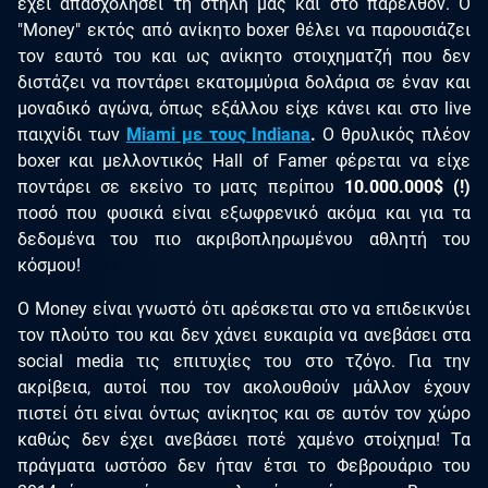
έχει απασχολήσει τη στήλη μας και στο παρελθόν. Ο
"Μoney" εκτός από ανίκητο boxer θέλει να παρουσιάζει
τον εαυτό του και ως ανίκητο στοιχηματζή που δεν
διστάζει να ποντάρει εκατομμύρια δολάρια σε έναν και
μοναδικό αγώνα, όπως εξάλλου είχε κάνει και στο live
παιχνίδι των
Miami με τους Indiana
.
Ο θρυλικός πλέον
boxer και μελλοντικός Hall of Famer φέρεται να είχε
ποντάρει σε εκείνο το ματς περίπου
10.000.000$ (!)
ποσό που φυσικά είναι εξωφρενικό ακόμα και για τα
δεδομένα του πιο ακριβοπληρωμένου αθλητή του
κόσμου!
Ο Money είναι γνωστό ότι αρέσκεται στο να επιδεικνύει
τον πλούτο του και δεν χάνει ευκαιρία να ανεβάσει στα
social media τις επιτυχίες του στο τζόγο. Για την
ακρίβεια, αυτοί που τον ακολουθούν μάλλον έχουν
πιστεί ότι είναι όντως ανίκητος και σε αυτόν τον χώρο
καθώς δεν έχει ανεβάσει ποτέ χαμένο στοίχημα! Τα
πράγματα ωστόσο δεν ήταν έτσι το Φεβρουάριο του