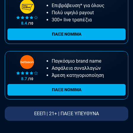
Επιβράβευση* για όλους
Πολύ υψηλό payout
300+ live τραπέζια
8.4
/10
ΠΑΙΞΕ ΝΟΜΙΜΑ
Παγκόσμιο brand name
Ασφάλεια συναλλαγών
Άμεση κατηγοριοποίηση
8.7
/10
ΠΑΙΞΕ ΝΟΜΙΜΑ
ΕΕΕΠ | 21+ | ΠΑΙΞΕ ΥΠΕΥΘΥΝΑ