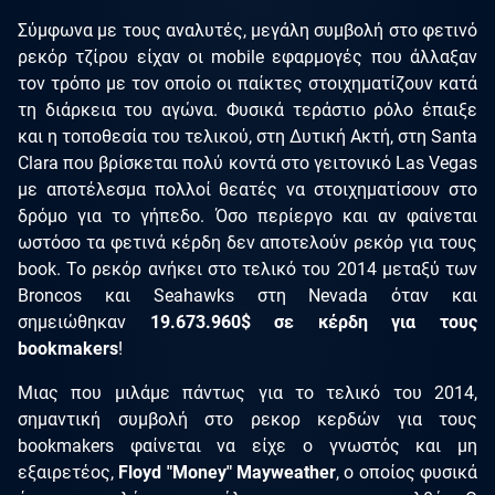
Σύμφωνα με τους αναλυτές, μεγάλη συμβολή στο φετινό
ρεκόρ τζίρου είχαν οι mobile εφαρμογές που άλλαξαν
τον τρόπο με τον οποίο οι παίκτες στοιχηματίζουν κατά
τη διάρκεια του αγώνα. Φυσικά τεράστιο ρόλο έπαιξε
και η τοποθεσία του τελικού, στη Δυτική Ακτή, στη Santa
Clara που βρίσκεται πολύ κοντά στο γειτονικό Las Vegas
με αποτέλεσμα πολλοί θεατές να στοιχηματίσουν στο
δρόμο για το γήπεδο. Όσο περίεργο και αν φαίνεται
ωστόσο τα φετινά κέρδη δεν αποτελούν ρεκόρ για τους
book. Το ρεκόρ ανήκει στο τελικό του 2014 μεταξύ των
Broncos και Seahawks στη Nevada όταν και
σημειώθηκαν
19.673.960$ σε κέρδη για τους
bookmakers
!
Μιας που μιλάμε πάντως για το τελικό του 2014,
σημαντική συμβολή στο ρεκορ κερδών για τους
bookmakers φαίνεται να είχε ο γνωστός και μη
εξαιρετέος,
Floyd "Money" Mayweather
, ο οποίος φυσικά