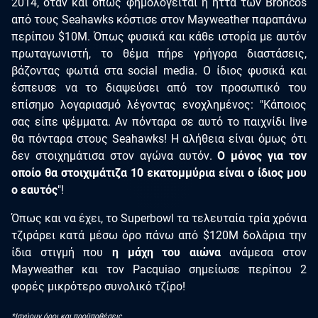
2014, όταν και όπως φημολογείται η ήττα των Broncos
από τους Seahawks κόστισε στον Mayweather παραπάνω
περίπου $10Μ. Όπως φυσικά και κάθε ιστορία με αυτόν
πρωταγωνιστή, το θέμα πήρε γρήγορα διαστάσεις,
βάζοντας φωτιά στα social media. Ο ίδιος φυσικά και
έσπευσε να το διαψεύσει από τον προσωπικό του
επίσημο λογαριασμό λέγοντας ενοχλημένος: "Κάποιος
σας είπε ψέμματα. Αν πόνταρα σε αυτό το παιχνίδι live
θα πόνταρα στους Seahawks! Η αλήθεια είναι όμως ότι
δεν στοιχημάτισα στον αγώνα αυτόν.
Ο μόνος για τον
οποίο θα στοιχιμάτιζα 10 εκατομμύρια είναι ο ίδιος μου
ο εαυτός
"!
Όπως και να έχει, το Superbowl τα τελευταία τρία χρόνια
τζιράρει κατά μέσω όρο πάνω από $120Μ δολάρια την
ίδια στιγμή που
η μάχη του αιώνα
ανάμεσα στον
Mayweather και τον Pacquiao σημείωσε περίπου 2
φορές μικρότερο συνολικό τζίρο!
*Ισχύουν όροι και προϋποθέσεις.