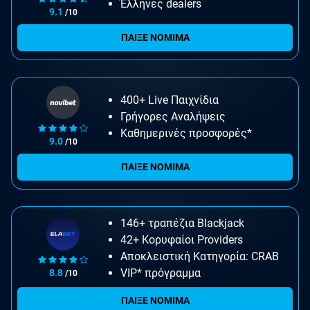
Έλληνες dealers
9.1
/10
ΠΑΙΞΕ ΝΟΜΙΜΑ
400+ Live Παιχνίδια
Γρήγορες Αναλήψεις
Καθημερινές προσφορές*
9.0
/10
ΠΑΙΞΕ ΝΟΜΙΜΑ
146+ τραπέζια Blackjack
42+ Κορυφαίοι Providers
Αποκλειστική Κατηγορία: CRAB
VIP* πρόγραμμα
8.8
/10
ΠΑΙΞΕ ΝΟΜΙΜΑ