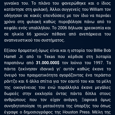
γυναίκα του. Το πλάνο του φανερώθηκε και ο ίδιος
κατάντησε στη φυλακή. Άλλοι συγγενείς του William τον
οδήγησαν σε κακές επενδύσεις με τον ίδιο να περνάει
χρόνο στη φυλακή καθώς πυροβόλησε πάνω από το
κεφάλι ενός υπαλλήλου. Το 2006 δήλωσε χρεοκοπία και
σε ηλικία 66 χρονών πέθανε από ανεπάρκεια του
αναπνευστικού του συστήματος.
Εξίσου δραματική όμως είναι και η ιστορία του Billie Bob
Harrell Jr. από το Texas που κέρδισε στη λοταρία
παραπάνω από
31.000.000$
τον Ιούνιο του 1997. Τα
πάντα ξεκίνησαν ιδανικά γι' αυτόν καθώς έκανε το
όνειρό του πραγματικότητα αγοράζοντας ένα τεράστιο
ράντζο και 6 άλλα σπίτια για τον εαυτό του και τα μέλη
της οικογένειας του ενώ παράλληλα έκανε μεγάλες
δωρεές στην εκκλησία όντας πάντα δίπλα στους
ανθρώπους που τον είχαν ανάγκη. Ξαφνικά όμως
συνηδητοποίησε τη ματαιότητα της ύπαρξής του όπως
έγραψε ο δημοσιογράφος της Houston Press. Μέλη της