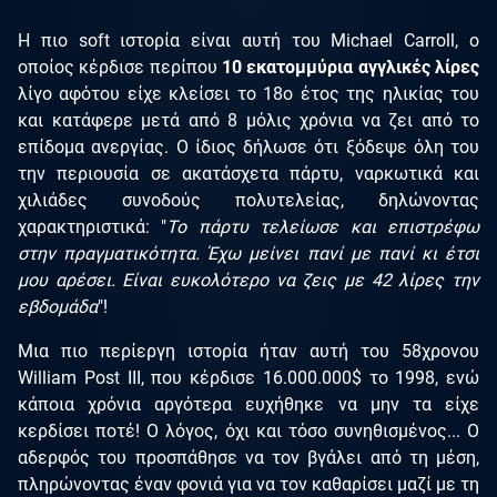
Η πιο soft ιστορία είναι αυτή του Michael Carroll, ο
οποίος κέρδισε περίπου
10 εκατομμύρια αγγλικές λίρες
λίγο αφότου είχε κλείσει το 18ο έτος της ηλικίας του
και κατάφερε μετά από 8 μόλις χρόνια να ζει από το
επίδομα ανεργίας. Ο ίδιος δήλωσε ότι ξόδεψε όλη του
την περιουσία σε ακατάσχετα πάρτυ, ναρκωτικά και
χιλιάδες συνοδούς πολυτελείας, δηλώνοντας
χαρακτηριστικά: "
Το πάρτυ τελείωσε και επιστρέφω
στην πραγματικότητα. Έχω μείνει πανί με πανί κι έτσι
μου αρέσει. Είναι ευκολότερο να ζεις με 42 λίρες την
εβδομάδα
"!
Μια πιο περίεργη ιστορία ήταν αυτή του 58χρονου
William Post III, που κέρδισε 16.000.000$ τo 1998, ενώ
κάποια χρόνια αργότερα ευχήθηκε να μην τα είχε
κερδίσει ποτέ! Ο λόγος, όχι και τόσο συνηθισμένος... Ο
αδερφός του προσπάθησε να τον βγάλει από τη μέση,
πληρώνοντας έναν φονιά για να τον καθαρίσει μαζί με τη