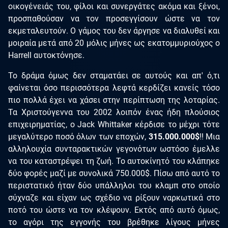
οικογένειάς του, φίλοι και συνεργάτες ακόμα και ξένοι,
προσπαθούσαν να τον προσεγγίσουν ώστε να τον
εκμεταλευτούν. Ο γάμος του δεν άργησε να διαλυθεί και
μοιραία μετά από 20 μόλις μήνες ως εκατομμυριούχος ο
Harrell αυτοκτόνησε.
Το δράμα όμως δεν σταματάει σε αυτούς και απ' ό,τι
φαίνεται όσο περισσότερα λεφτά κερδίζει κανείς τόσο
πιο πολλά έχει να χάσει στην περίπτωση της λοταρίας.
Τα Χριστούγεννα του 2002 λοιπόν ένας ήδη πλούσιος
επιχειρηματίας, ο Jack Whittaker κέρδισε το μέχρι τότε
μεγαλύτερο ποσό όλων των εποχών,
315.000.000$
!! Μια
αλληλουχία συνταρακτικών γεγονότων ωστόσο έμελλε
να του καταστρέψει τη ζωή. Το αυτοκίνητό του κλάπηκε
δύο φορές μαζί με συνολικά 750.000$. Πίσω από αυτό το
περιστατικό ήταν δύο υπάλληλοι του κλαμπ στο οποίο
σύχναζε και είχαν ως σχέδιο να ρίξουν ναρκωτικά στο
ποτό του ώστε να τον κλέψουν. Εκτός από αυτό όμως,
το αγόρι της εγγονής του βρέθηκε λίγους μήνες