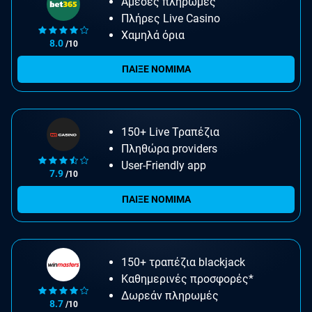
Άμεσες πληρωμές
Πλήρες Live Casino
Χαμηλά όρια
8.0
/10
ΠΑΙΞΕ ΝΟΜΙΜΑ
150+ Live Τραπέζια
Πληθώρα providers
User-Friendly app
7.9
/10
ΠΑΙΞΕ ΝΟΜΙΜΑ
150+ τραπέζια blackjack
Καθημερινές προσφορές*
Δωρεάν πληρωμές
8.7
/10