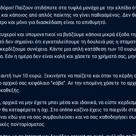
αδόροι! Παίζουν οτιδήποτε στα τυφλά μονάχα με την ελπίδα ό
 και κάποιος από απλός παίκτης να γίνει παθιασμένος. Δεν 
ρο και μόνο για διασκέδαση είναι το επιθυμητό.
υχεροί και υπομονετικοί να βγάζουμε κάποια μικρά έξοδα τη
ό δεν σημαίνει ότι εγκαταλείπουμε τη δουλειά μας η σταματ
 κερδίζουμε συνέχεια. Κάντε μια απλή κατάθεση των 10 ευρώ,
μα. Εάν η ημέρα δεν είναι καλή και χάσετε τα χρήματά σας, μ
 αυτή των 10 ευρώ. Ξεκινήστε να παίζετε και όταν τα κέρδη
ο αρχικό σας κεφάλαιο “κάβα”. Αν την επομένη χάσετε το αρχ
 καθεξής.
, αρχικά να μην έχετε μπει μέσα και ιδανικά, να είστε κερδισ
 θα καταφέρετε η όχι. Στο online καζίνο έχεις το παιχνίδι σ
είναι εδώ για να σας συμβουλεύσει και να σας καθοδηγήσει σ
τικές πονταρίσματος.