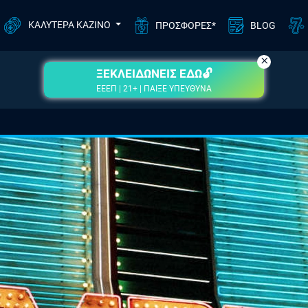
ΚΑΛΥΤΕΡΑ ΚΑΖΙΝO
ΠΡΟΣΦΟΡΕΣ*
BLOG
ΞΕΚΛΕΙΔΩΝΕΙΣ ΕΔΩ🔓
ΕΕΕΠ | 21+ | ΠΑΙΞΕ ΥΠΕΥΘΥΝΑ