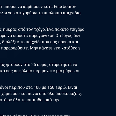
τι μπορεί να κερδίσουν κάτι. Εδώ λοιπόν
θέλω να κατηγορήσω τα υπόλοιπα παιχνίδια,
ς ημέρας από τον τζόγο. Ένα πακέτο τσιγάρα,
άμε να είμαστε παραγωγικοί! Ο τζόγος δεν
 διαλέξτε το παιχνίδι που σας αρέσει και
ην παρασυρθείτε. Μην κάνετε νέα κατάθεση
 σας φτάσουν στα 25 ευρώ, σταματήστε να
ικό σας κεφάλαιο περιμένετε μια μέρα και
μένοι περίπου στα 100 με 150 ευρώ. Είναι
τα χέρια σου και πάνω από όλα διασκεδάζεις.
ωστά σε όλα τα επίπεδα: από την