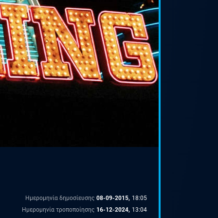
Ημερομηνία δημοσίευσης
08-09-2015,
18:05
Ημερομηνία τροποποίησης
16-12-2024,
13:04