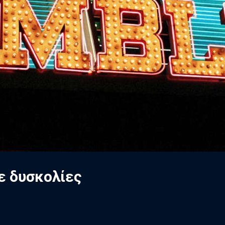
με δυσκολίες