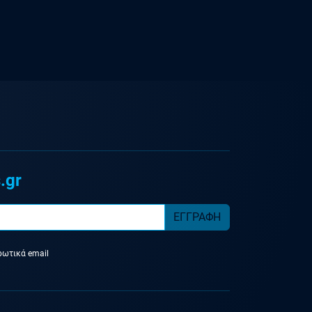
.gr
ΕΓΓΡΑΦΗ
ρωτικά email