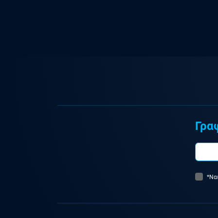
Γραφ
*Να