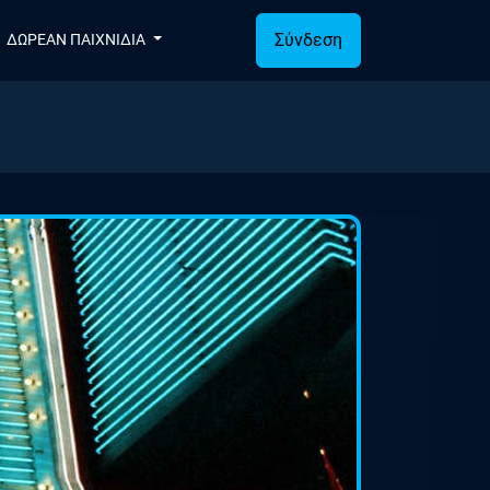
Σύνδεση
ΔΩΡΕΑΝ ΠΑΙΧΝΙΔΙΑ