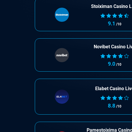
Stoiximan Casino L
9.1
/10
Novibet Casino Li
9.0
/10
Elabet Casino Liv
8.8
/10
Pamestoixima Casino