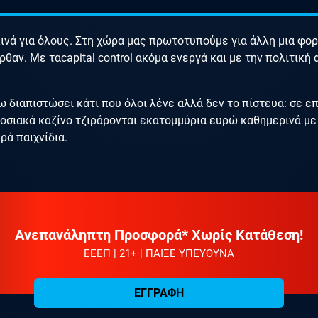
κινά για όλους. Στη χώρα μας πρωτοτυπούμε για άλλη μια φορ
ρθαν. Με ταcapital control ακόμα ενεργά και με την πολιτική
ω διαπιστώσει κάτι που όλοι λένε αλλά δεν το πίστευα: σε επ
αδοσιακά καζίνο τζιράρονται εκατομμύρια ευρώ καθημερινά μ
ρά παιχνίδια.
Ανεπανάληπτη Προσφορά* Χωρίς Κατάθεση!
ΕΕΕΠ | 21+ | ΠΑΙΞΕ ΥΠΕΥΘΥΝΑ
ΕΓΓΡΑΦΗ