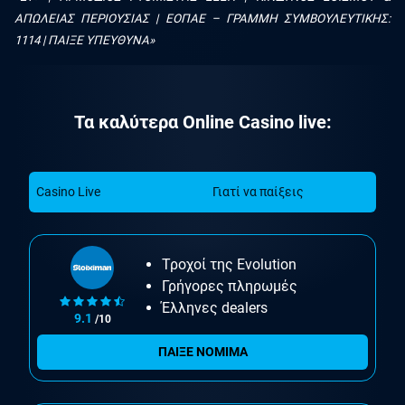
ΑΠΩΛΕΙΑΣ ΠΕΡΙΟΥΣΙΑΣ | ΕΟΠΑΕ – ΓΡΑΜΜΗ ΣΥΜΒΟΥΛΕΥΤΙΚΗΣ:
1114 | ΠΑΙΞΕ ΥΠΕΥΘΥΝΑ»
Τα καλύτερα Online Casino live:
Casino Live
Γιατί να παίξεις
Τροχοί της Evolution
Γρήγορες πληρωμές
Έλληνες dealers
9.1
/10
ΠΑΙΞΕ ΝΟΜΙΜΑ