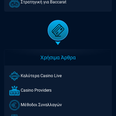
Στρατηγική για Baccarat
Χρήσιμα Άρθρα
Καλύτερα Casino Live
Casino Providers
Μέθοδοι Συναλλαγών