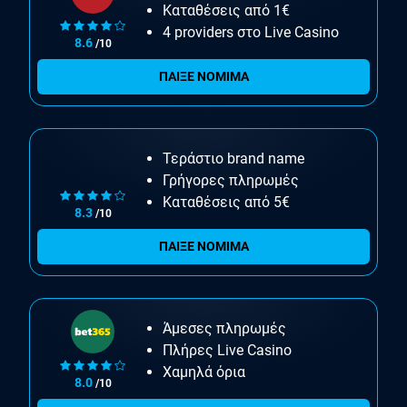
Καταθέσεις από 1€
4 providers στο Live Casino
8.6
/10
ΠΑΙΞΕ ΝΟΜΙΜΑ
Τεράστιο brand name
Γρήγορες πληρωμές
Καταθέσεις από 5€
8.3
/10
ΠΑΙΞΕ ΝΟΜΙΜΑ
Άμεσες πληρωμές
Πλήρες Live Casino
Χαμηλά όρια
8.0
/10