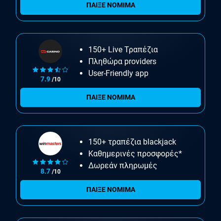
ΠΑΙΞΕ ΝΟΜΙΜΑ
150+ Live Τραπέζια
Πληθώρα providers
User-Friendly app
7.9
/10
ΠΑΙΞΕ ΝΟΜΙΜΑ
150+ τραπέζια blackjack
Καθημερινές προσφορές*
Δωρεάν πληρωμές
8.7
/10
ΠΑΙΞΕ ΝΟΜΙΜΑ