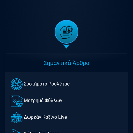
Σημαντικά Άρθρα
Συστήματα Ρουλέτας
Μετρημά Φύλλων
Δωρεάν Καζίνο Live