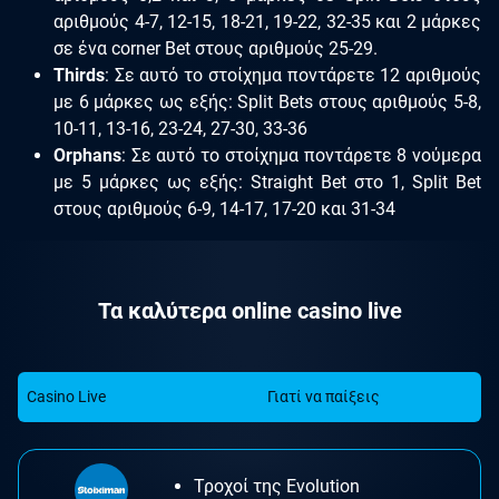
αριθμούς 4-7, 12-15, 18-21, 19-22, 32-35 και 2 μάρκες
σε ένα corner Bet στους αριθμούς 25-29.
Thirds
: Σε αυτό το στοίχημα ποντάρετε 12 αριθμούς
με 6 μάρκες ως εξής: Split Bets στους αριθμούς 5-8,
10-11, 13-16, 23-24, 27-30, 33-36
Orphans
: Σε αυτό το στοίχημα ποντάρετε 8 νούμερα
με 5 μάρκες ως εξής: Straight Bet στο 1, Split Bet
στους αριθμούς 6-9, 14-17, 17-20 και 31-34
Τα καλύτερα online casino live
Casino Live
Γιατί να παίξεις
Τροχοί της Evolution