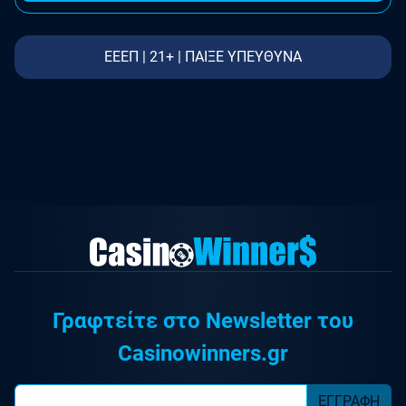
ΕΕΕΠ | 21+ | ΠΑΙΞΕ ΥΠΕΥΘΥΝΑ
Γραφτείτε στο Newsletter του
Casinowinners.gr
ΕΓΓΡΑΦΗ