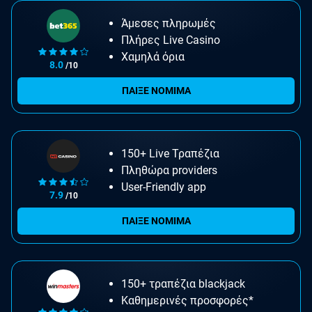
Άμεσες πληρωμές
Πλήρες Live Casino
Χαμηλά όρια
8.0
/10
ΠΑΙΞΕ ΝΟΜΙΜΑ
150+ Live Τραπέζια
Πληθώρα providers
User-Friendly app
7.9
/10
ΠΑΙΞΕ ΝΟΜΙΜΑ
150+ τραπέζια blackjack
Καθημερινές προσφορές*