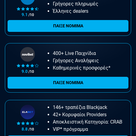
Γρήγορες πληρωμές
Έλληνες dealers
9.1
/10
ΠΑΙΞΕ ΝΟΜΙΜΑ
400+ Live Παιχνίδια
Γρήγορες Αναλήψεις
Καθημερινές προσφορές*
9.0
/10
ΠΑΙΞΕ ΝΟΜΙΜΑ
146+ τραπέζια Blackjack
42+ Κορυφαίοι Providers
Αποκλειστική Κατηγορία: CRAB
VIP* πρόγραμμα
8.8
/10