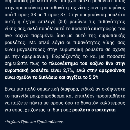
ευρωπαϊκή ρουλέτα δεν υπάρχει διπλό μηδενικό όπως
στην αμερικάνικη, οι πιθανότητες νίκης είναι μειωμένες
από 1 προς 38 σε 1 προς 37. Στην αμερικάνικη ρουλέτα
αυτή η έξτρα επιλογή (00) μειώνει τις πιθανότητες
νίκης σας, αλλά παρόλ' αυτά το ποσοστό επιστροφής του
live καζίνο παρεμένει ίδιο με αυτό της ευρωπαϊκής
ρουλέτας. Με απλά λόγια οι πιθανότητες νίκης σας
είναι μεγαλύτερες στην ευρωπαϊκή ρουλέτα σε σχέση
με την αμερικάνικη. Εκφράζοντάς το και με ποσοστό
σημειώστε πως
το πλεονέκτημα του καζίνο live στην
ευρωπαϊκή ρουλέτα είναι 2,7%, ενώ στην αμερικάνικη
είναι σχεδόν το διπλάσιο και αγγίζει το 5,5%
Είναι μια πολύ σημαντική διαφορά, ειδικά αν σκέφτεστε
το παιχνίδι μακροπρόθεσμα και επιπλέον προσπαθήστε
να παίζετε πάντα με όρους όσο το δυνατόν καλύτερους
για εσάς, χτίζοντας τη δική σας
ρουλετα στρατηγικη
.
*Ισχύουν Όροι και Προϋποθέσεις.