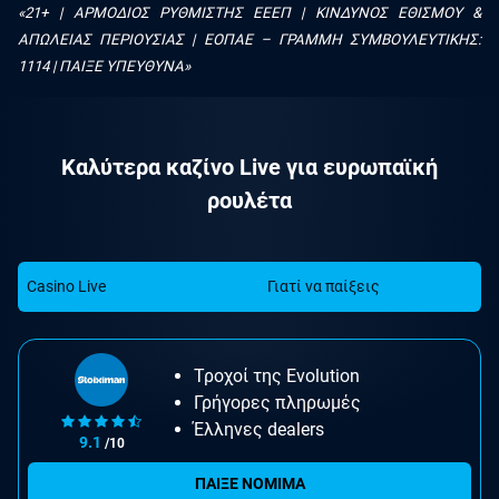
«21+ | ΑΡΜΟΔΙΟΣ ΡΥΘΜΙΣΤΗΣ ΕΕΕΠ | ΚΙΝΔΥΝΟΣ ΕΘΙΣΜΟΥ &
ΑΠΩΛΕΙΑΣ ΠΕΡΙΟΥΣΙΑΣ | ΕΟΠΑΕ – ΓΡΑΜΜΗ ΣΥΜΒΟΥΛΕΥΤΙΚΗΣ:
1114 | ΠΑΙΞΕ ΥΠΕΥΘΥΝΑ»
Καλύτερα καζίνο Live για ευρωπαϊκή
ρουλέτα
Casino Live
Γιατί να παίξεις
Τροχοί της Evolution
Γρήγορες πληρωμές
Έλληνες dealers
9.1
/10
ΠΑΙΞΕ ΝΟΜΙΜΑ