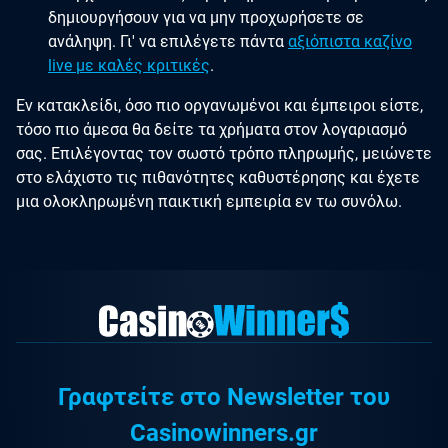
δημιουργήσουν για να μην προχωρήσετε σε
ανάληψη. Γι' να επιλέγετε πάντα
αξιόπιστα καζίνο
live με καλές κριτικές
.
Εν κατακλείδι, όσο πιο οργανωμένοι και έμπειροι είστε,
τόσο πιο άμεσα θα δείτε τα χρήματα στον λογαριασμό
σας. Επιλέγοντας τον σωστό τρόπο πληρωμής, μειώνετε
στο ελάχιστο τις πιθανότητες καθυστέρησης και έχετε
μια ολοκληρωμένη παικτική εμπειρία εν τω συνόλω.
Γραφτείτε στο Newsletter του
Casinowinners.gr