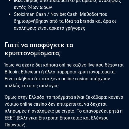
IRIS: Ακρως αποτελεσματικό με άμεσες αναλήψεις
εντός 24ων ωρών
Stoiximan Cash / Novibet Cash: Μέθοδοι που
δημιουργήθηκαν από τα ίδια τα brands και άρα οι
αναλήψεις είναι αρκετά γρήγορες
Γιατί να αποφύγετε τα
κρυπτονομίσματα;
Ίσως να έχετε δει κάποια online καζίνο live που δέχονται
Bitcoin, Ethereum ή άλλα παρόμοια κρυπτονομίσματα.
Είναι αλήθεια ότι στα ξένα online casino υπάρχουν
πολλές τέτοιες επιλογές.
Όμως στην Ελλάδα, τα πράγματα είναι ξεκάθαρα: κανένα
νόμιμο online casino δεν επιτρέπεται να δέχεται
πληρωμές ή αναλήψεις με crypto. Το απαγορεύει ρητά η
ΕΕΕΠ (Ελληνική Επιτροπή Εποπτείας και Ελέγχου
Παιγνίων).