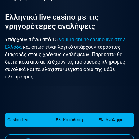
Eλληνικά live casino με τις
γρηγορότερες αναλήψεις
Υπάρχουν πάνω από 15
νόμιμα online casino live στην
Ελλάδα
και όπως είναι λογικό υπάρχουν τεράστιες
διαφορές στους χρόνους αναλήψεων. Παρακάτω θα
δείτε ποια απο αυτά έχουν τις πιο άμεσες πληρωμές
συνολικά και τα ελάχιστα/μέγιστα όρια της κάθε
πλατφόρμας.
Casino Live
Ελ. Κατάθεση
Ελ. Ανάληψη