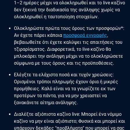
1–2 ημέρες μέχρι να ολοκληρωθεί και το live καζίνο
δεν ξεκινά την διαδικασία της ανάληψης χωρίς να
ολοκληρωθεί η ταυτοποίηση στοιχείων.
Ολοκληρώστε πρώτα τους όρους των προσφορών*:
Αν έχετε πάρει κάποια
προσφορά εγγραφής
,
βεβαιωθείτε ότι έχετε καλύψει τις απαιτήσεις του
τζιραρίσματος. Διαφορετικά, το live καζίνο θα
μπλοκάρει την ανάληψη μέχρι να το ολοκληρώσετε
σύμφωνα με τους όρους και τις προϋποθέσεις.
Ελέγξτε τα ελάχιστα ποσά και τυχόν χρεώσεις:
Ορισμένοι τρόποι πληρωμής έχουν όρια ή μικρές
προμήθειες. Καλό είναι να τα γνωρίζετε εκ των
προτέρων τα πάντα, για να μην χρειαστεί να
ξανακάνετε αίτημα ανάληψης.
Διαλέξτε αξιόπιστα καζίνο live: Μπορεί ένα νόμιμο
καζίνο να μην είναι αξιόπιστο; Φυσικά και μπορεί και
υπάρχουν δεκάδες "προβλήματα" που μπορεί να σας