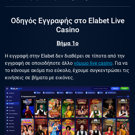
Οδηγός Εγγραφής στο Elabet Live
Casino
Βήμα 1ο
Η εγγραφή στην Elabet δεν διαθέρει σε τίποτα από την
εγγραφή σε οποιοδήποτε άλλο
νόμιμο live casino
. Για να
το κάνουμε ακόμα πιο εύκολο, έχουμε συγκεντρώσει τις
κινήσεις σε βήματα με εικόνες.