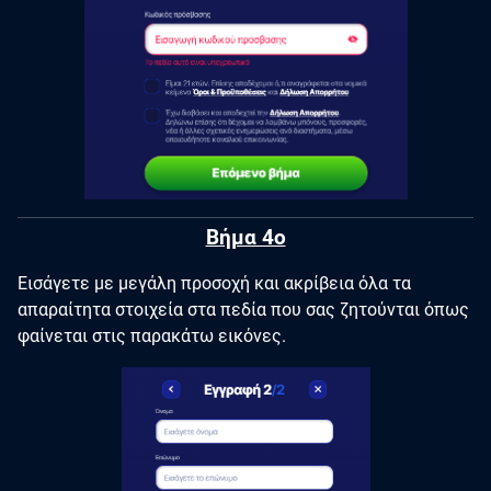
Βήμα 4ο
Εισάγετε με μεγάλη προσοχή και ακρίβεια όλα τα
απαραίτητα στοιχεία στα πεδία που σας ζητούνται όπως
φαίνεται στις παρακάτω εικόνες.