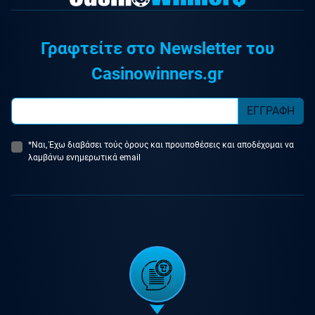
Γραφτείτε στο Newsletter του
Casinowinners.gr
ΕΓΓΡΑΦΗ
*Ναι, Έχω διαβάσει τούς όρους και προυποθέσεις και αποδέχομαι να
λαμβάνω ενημερωτικά email