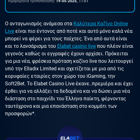
Ημερομηνία τροποποίησης
19-05-2025,
11:01
Ο ανταγωνισμός ανάμεσα στα
Καλύτερα Καζίνο Online
Live
είναι πιο έντονος από ποτέ και αυτό μόνο καλά νέα
μπορεί να φέρει για τους παίχτες. Ένα από αυτά είναι
και το λανσάρισμα του
Elabet casino live
που πλέον είναι
γεγονός καθώς οι εγγραφές έχουν αρχίσει. Πρόκειται
για μια νέα, φρέσκια πρόταση καζίνο live που λειτουργεί
υπό την Elladix Limited και σχετίζεται με μια από τις
κορυφαίες εταιρίες στον χώρο του iGaming, την
Soft2Bet. Το Elabet Casino Live έκανε..πρεμιέρα και έχει
έρθει για να αλλάξει τα δεδομένα και να δώσει μια νέα
διάσταση στο παιχνίδι του Έλληνα παίκτη, φέρνοντας
ταυτόχρονα και μια επανάσταση στο κομμάτι των
προσφορών*.