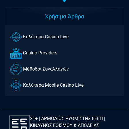
Χρήσιμα Άρθρα
Καλύτερα Casino Live
Casino Providers
Μέθοδοι Συναλλαγών
Καλύτερα Mobile Casino Live
21+ | ΑΡΜΟΔΙΟΣ ΡΥΘΜΙΣΤΗΣ ΕΕΕΠ |
ΚΙΝΔΥΝΟΣ ΕΘΙΣΜΟΥ & ΑΠΩΛΕΙΑΣ