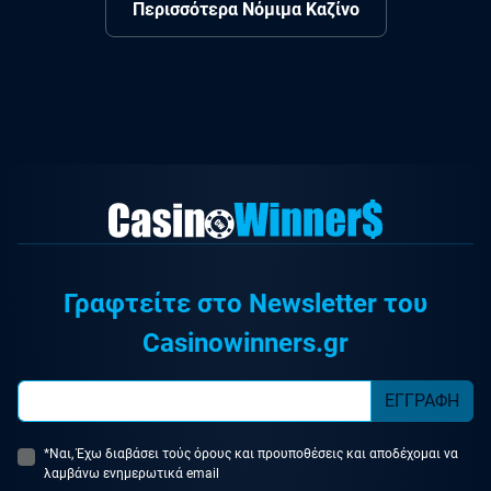
Περισσότερα Νόμιμα Καζίνο
Γραφτείτε στο Newsletter του
Casinowinners.gr
ΕΓΓΡΑΦΗ
*Ναι, Έχω διαβάσει τούς όρους και προυποθέσεις και αποδέχομαι να
λαμβάνω ενημερωτικά email