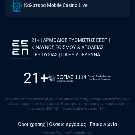
Καλύτερα Mobile Casino Live
21+ | ΑΡΜΟΔΙΟΣ ΡΥΘΜΙΣΤΗΣ ΕΕΕΠ |
ΚΙΝΔΥΝΟΣ ΕΘΙΣΜΟΥ & ΑΠΩΛΕΙΑΣ
ΠΕΡΙΟΥΣΙΑΣ |
ΠΑΙΞΕ ΥΠΕΥΘΥΝΑ
21+
Στο Casinowinners υποστηρίζουμε τον υπεύθυνο στοιχηματισμό και συστήνουμε να
παίζετε τυχερά παιχνίδια με μέτρο. Eπισκεφτείτε το eopae.gr για συμβουλές και
υποστήριξη. ΕΟΠΑΕ – Γραμμή Συμβουλευτικής: 1114.
Όροι χρήσης
|
Θέσεις εργασίας
|
Επικοινωνία
*Ισχύουν Όροι και Προϋποθέσεις