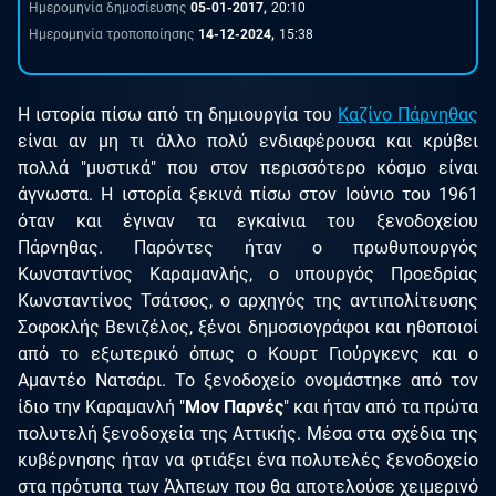
Ημερομηνία δημοσίευσης
05-01-2017,
20:10
Ημερομηνία τροποποίησης
14-12-2024,
15:38
Η ιστορία πίσω από τη δημιουργία του
Καζίνο Πάρνηθας
είναι αν μη τι άλλο πολύ ενδιαφέρουσα και κρύβει
πολλά "μυστικά" που στον περισσότερο κόσμο είναι
άγνωστα. Η ιστορία ξεκινά πίσω στον Ιούνιο του 1961
όταν και έγιναν τα εγκαίνια του ξενοδοχείου
Πάρνηθας. Παρόντες ήταν ο πρωθυπουργός
Κωνσταντίνος Καραμανλής, ο υπουργός Προεδρίας
Κωνσταντίνος Τσάτσος, ο αρχηγός της αντιπολίτευσης
Σοφοκλής Βενιζέλος, ξένοι δημοσιογράφοι και ηθοποιοί
από το εξωτερικό όπως ο Κουρτ Γιούργκενς και ο
Αμαντέο Νατσάρι. Το ξενοδοχείο ονομάστηκε από τον
ίδιο την Καραμανλή "
Μον Παρνές
" και ήταν από τα πρώτα
πολυτελή ξενοδοχεία της Αττικής. Μέσα στα σχέδια της
κυβέρνησης ήταν να φτιάξει ένα πολυτελές ξενοδοχείο
στα πρότυπα των Άλπεων που θα αποτελούσε χειμερινό