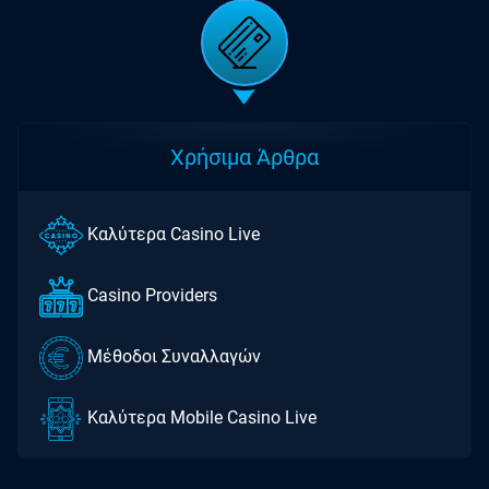
Χρήσιμα Άρθρα
Καλύτερα Casino Live
Casino Providers
Μέθοδοι Συναλλαγών
Καλύτερα Mobile Casino Live