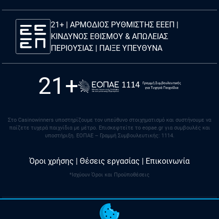
21+ | ΑΡΜΟΔΙΟΣ ΡΥΘΜΙΣΤΗΣ ΕΕΕΠ |
ΚΙΝΔΥΝΟΣ ΕΘΙΣΜΟΥ & ΑΠΩΛΕΙΑΣ
ΠΕΡΙΟΥΣΙΑΣ |
ΠΑΙΞΕ ΥΠΕΥΘΥΝΑ
21+
Στο Casinowinners υποστηρίζουμε τον υπεύθυνο στοιχηματισμό και συστήνουμε να
παίζετε τυχερά παιχνίδια με μέτρο. Eπισκεφτείτε το eopae.gr για συμβουλές και
υποστήριξη. ΕΟΠΑΕ – Γραμμή Συμβουλευτικής: 1114.
Όροι χρήσης
|
Θέσεις εργασίας
|
Επικοινωνία
*Ισχύουν Όροι και Προϋποθέσεις
Σχεδιασμός ιστοτόπου:
Digital Winners