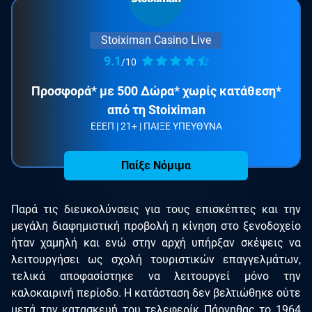
Stoiximan Casino Live
9.1
/10
Προσφορά* με 500 Δώρα* χωρίς κατάθεση*
από τη Stoiximan
ΕΕΕΠ | 21+ | ΠΑΙΞΕ ΥΠΕΥΘΥΝΑ
Παίξε Νόμιμα
Παρά τις διευκολύνσεις για τους επισκέπτες και την
μεγάλη διαφημιστική προβολή η κίνηση στο ξενοδοχείο
ήταν χαμηλή και ενώ στην αρχή υπήρξαν σκέψεις να
λειτουργήσει ως σχολή τουριστικών επαγγελμάτων,
τελικά αποφασίστηκε να λειτουργεί μόνο την
καλοκαιρινή περίοδο. Η κατάσταση δεν βελτιώθηκε ούτε
μετά την κατασκευή του τελεφερίκ Πάρνηθας το 1964