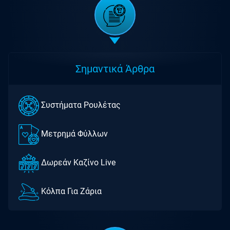
Σημαντικά Άρθρα
Συστήματα Ρουλέτας
Μετρημά Φύλλων
Δωρεάν Καζίνο Live
Kόλπα Για Ζάρια