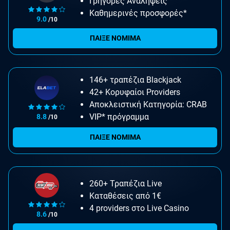
Γρήγορες Αναλήψεις
Καθημερινές προσφορές*
9.0
/10
ΠΑΙΞΕ ΝΟΜΙΜΑ
146+ τραπέζια Blackjack
42+ Κορυφαίοι Providers
Αποκλειστική Κατηγορία: CRAB
VIP* πρόγραμμα
8.8
/10
ΠΑΙΞΕ ΝΟΜΙΜΑ
260+ Τραπέζια Live
Καταθέσεις από 1€
4 providers στο Live Casino
8.6
/10