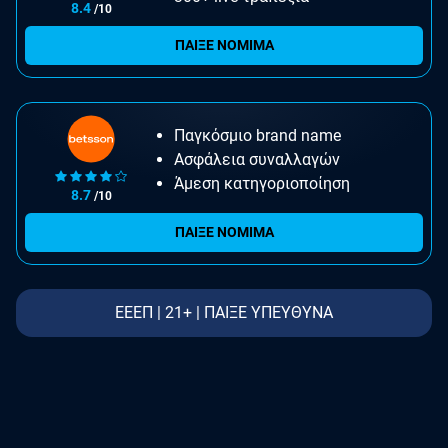
8.4
/10
ΠΑΙΞΕ ΝΟΜΙΜΑ
Παγκόσμιο brand name
Ασφάλεια συναλλαγών
Άμεση κατηγοριοποίηση
8.7
/10
ΠΑΙΞΕ ΝΟΜΙΜΑ
ΕΕΕΠ | 21+ | ΠΑΙΞΕ ΥΠΕΥΘΥΝΑ