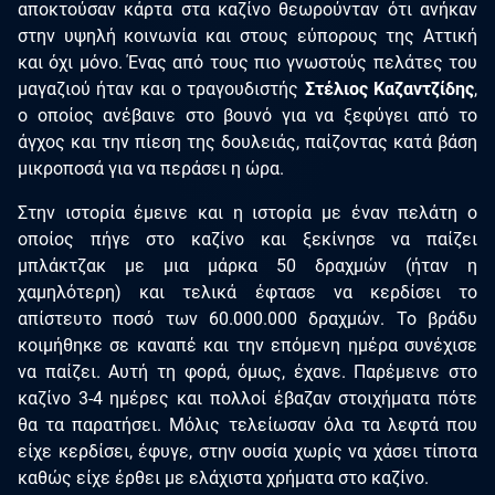
αποκτούσαν κάρτα στα καζίνο θεωρούνταν ότι ανήκαν
στην υψηλή κοινωνία και στους εύπορους της Αττική
και όχι μόνο. Ένας από τους πιο γνωστούς πελάτες του
μαγαζιού ήταν και ο τραγουδιστής
Στέλιος Καζαντζίδης
,
ο οποίος ανέβαινε στο βουνό για να ξεφύγει από το
άγχος και την πίεση της δουλειάς, παίζοντας κατά βάση
μικροποσά για να περάσει η ώρα.
Στην ιστορία έμεινε και η ιστορία με έναν πελάτη ο
οποίος πήγε στο καζίνο και ξεκίνησε να παίζει
μπλάκτζακ με μια μάρκα 50 δραχμών (ήταν η
χαμηλότερη) και τελικά έφτασε να κερδίσει το
απίστευτο ποσό των 60.000.000 δραχμών. Το βράδυ
κοιμήθηκε σε καναπέ και την επόμενη ημέρα συνέχισε
να παίζει. Αυτή τη φορά, όμως, έχανε. Παρέμεινε στο
καζίνο 3-4 ημέρες και πολλοί έβαζαν στοιχήματα πότε
θα τα παρατήσει. Μόλις τελείωσαν όλα τα λεφτά που
είχε κερδίσει, έφυγε, στην ουσία χωρίς να χάσει τίποτα
καθώς είχε έρθει με ελάχιστα χρήματα στο καζίνο.