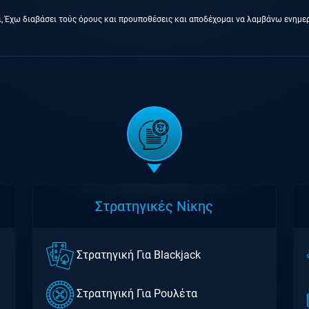
ι, Έχω διαβάσει τούς όρους και προυποθέσεις και αποδέχομαι να λαμβάνω ενημε
Στρατηγικές Νίκης
Στρατηγική Για Blackjack
Στρατηγική Για Ρουλέτα