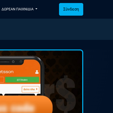
Σύνδεση
ΔΩΡΕΑΝ ΠΑΙΧΝΙΔΙΑ