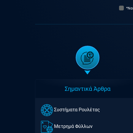
*Να
Σημαντικά Άρθρα
Συστήματα Ρουλέτας
Μετρημά Φύλλων