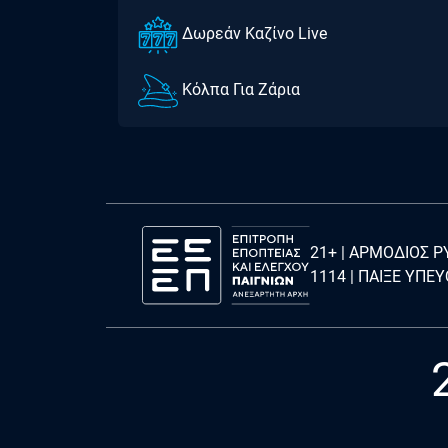
Δωρεάν Καζίνο Live
Kόλπα Για Ζάρια
21+ | ΑΡΜΟΔΙΟΣ Ρ
1114 |
ΠΑΙΞΕ ΥΠΕ