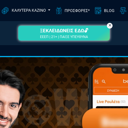
ΚΑΛΥΤΕΡΑ ΚΑΖΙΝO
ΠΡΟΣΦΟΡΕΣ*
BLOG
ΞΕΚΛΕΙΔΩΝΕΙΣ ΕΔΩ🔓
ΕΕΕΠ | 21+ | ΠΑΙΞΕ ΥΠΕΥΘΥΝΑ