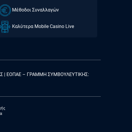
Μέθοδοι Συναλλαγών
Καλύτερα Mobile Casino Live
Σ |
ΕΟΠΑΕ – ΓΡΑΜΜΗ ΣΥΜΒΟΥΛΕΥΤΙΚΗΣ: