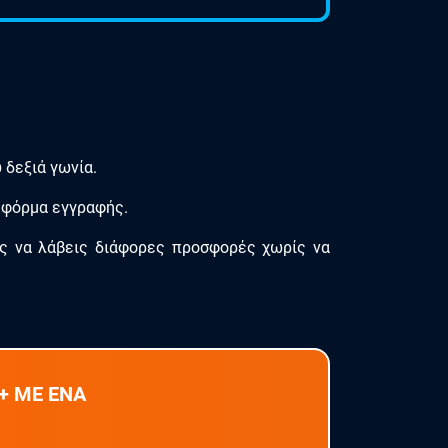
 δεξιά γωνία.
ή φόρμα εγγραφής.
ίς να λάβεις διάφορες προσφορές χωρίς να
+ ΜΕ ΕΝΑ